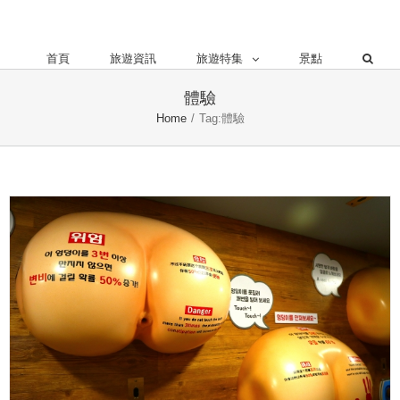
首頁
旅遊資訊
旅遊特集
景點
體驗
Home
/
Tag:
體驗