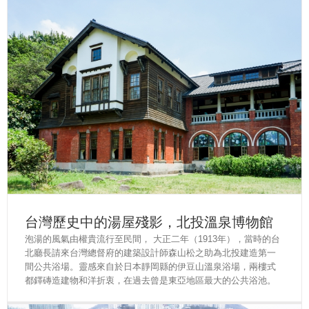
台灣歷史中的湯屋殘影，北投溫泉博物館
泡湯的風氣由權貴流行至民間， 大正二年（1913年），當時的台
北廳長請來台灣總督府的建築設計師森山松之助為北投建造第一
間公共浴場。靈感來自於日本靜岡縣的伊豆山溫泉浴場，兩樓式
都鐸磚造建物和洋折衷，在過去曾是東亞地區最大的公共浴池。