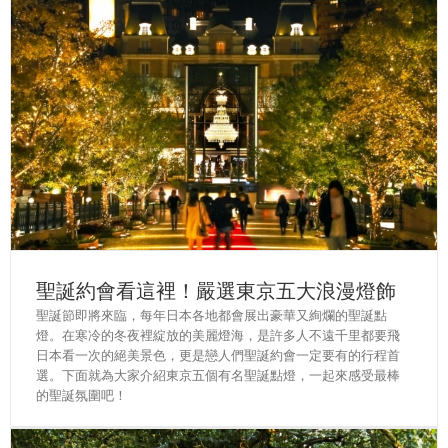
聖誕約會看這裡！嚴選東京五大浪漫燈飾
聖誕節即將來臨，每年日本各地都會展出豪華又絢爛的聖誕點
燈。在寒冷的冬夜裡綻放的美麗燈海，是許多人不遠千里都要飛
日本看一次的絕美景色，更是戀人們聖誕約會一定要有的行程首
選。下面就為大家介紹東京五個有名聖誕點燈，一起來感受最棒
的聖誕氛圍吧！