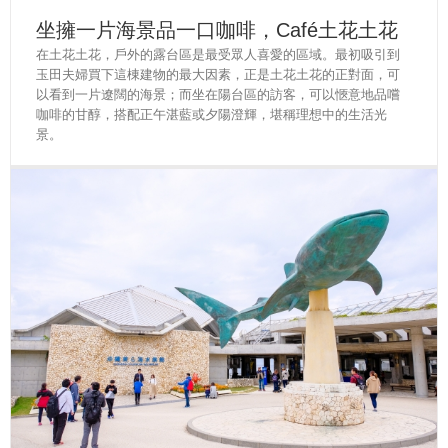
坐擁一片海景品一口咖啡，Café土花土花
在土花土花，戶外的露台區是最受眾人喜愛的區域。最初吸引到
玉田夫婦買下這棟建物的最大因素，正是土花土花的正對面，可
以看到一片遼闊的海景；而坐在陽台區的訪客，可以愜意地品嚐
咖啡的甘醇，搭配正午湛藍或夕陽澄輝，堪稱理想中的生活光
景。