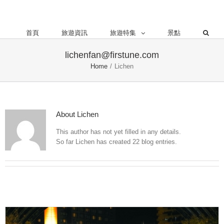
首頁
旅遊資訊
旅遊特集
景點
lichenfan@firstune.com
Home
/
Lichen
About
Lichen
This author has not yet filled in any details.
So far Lichen has created 22 blog entries.