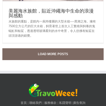
美麗海水族館，貼近沖繩海中生命的浪漫
與感動
水族館的重點，是館內一座跨樓層的大型水箱──黑潮之海。擁有
7500立方公尺的巨大水箱，飼育著世上首次人工繁殖與飼養的鬼
蝠魟和鯨鯊，透過透明玻璃看到的水中奇景，令人彷彿有鯨鯊在
頭頂游過的錯覺。
LOAD MORE POSTS
首頁
|
聯絡我們
|
服務條款
|
私隱聲明
|
廣告查詢