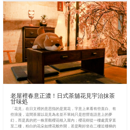
老屋裡春意正濃！日式茶舖花見宇治抹茶
甘味処
「花見」在日文裡的意思指的是賞花，字意上來看有些直白、有
些浪漫，這間茶屋以花見為名並不單純只是想營造語意上的夢
幻，而是真的把一株景觀櫻花植入屋內；櫻花樹從一樓處貫穿直
至二樓，粉白的花朵如煙花般炸開，若是剛好坐在二樓近樓梯的