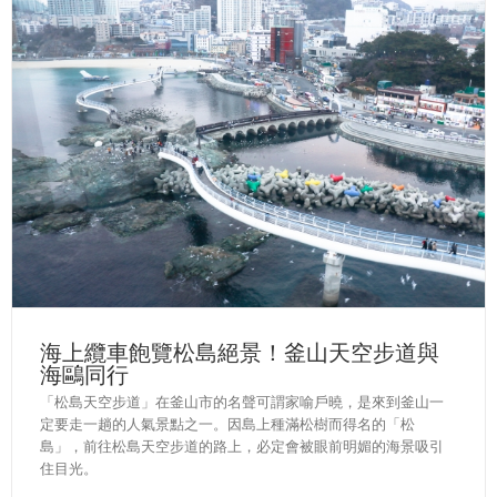
海上纜車飽覽松島絕景！釜山天空步道與
海鷗同行
「松島天空步道」在釜山市的名聲可謂家喻戶曉，是來到釜山一
定要走一趟的人氣景點之一。因島上種滿松樹而得名的「松
島」，前往松島天空步道的路上，必定會被眼前明媚的海景吸引
住目光。