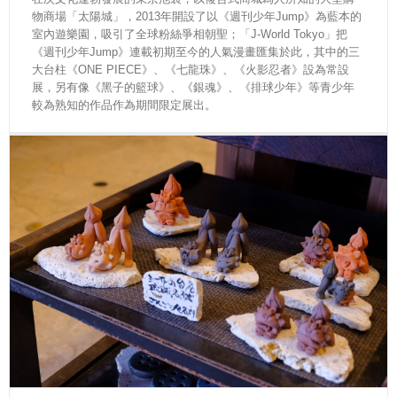
物商場「太陽城」，2013年開設了以《週刊少年Jump》為藍本的
室內遊樂園，吸引了全球粉絲爭相朝聖；「J-World Tokyo」把
《週刊少年Jump》連載初期至今的人氣漫畫匯集於此，其中的三
大台柱《ONE PIECE》、《七龍珠》、《火影忍者》設為常設
展，另有像《黑子的籃球》、《銀魂》、《排球少年》等青少年
較為熟知的作品作為期間限定展出。