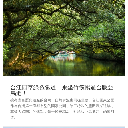
台江四草綠色隧道，乘坐竹筏暢遊台版亞
馬遜！
擁有豐富歷史遺產的台南，自然資源也同樣豐饒。台江國家公園
作為台灣第一座都市型的國家公園，除了特殊的鹽田潟湖遺跡，
其被大眾關注的焦點，是一條被稱為「袖珍版亞馬遜河」的運河
道。