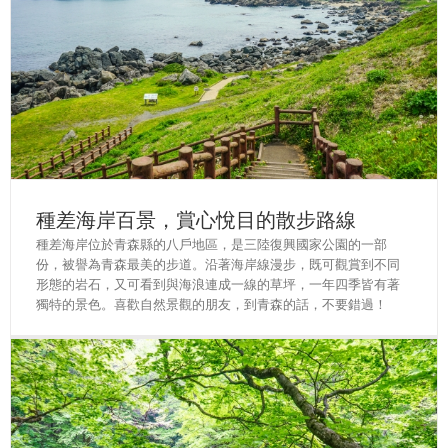
種差海岸百景，賞心悅目的散步路線
種差海岸位於青森縣的八戶地區，是三陸復興國家公園的一部
份，被譽為青森最美的步道。沿著海岸線漫步，既可觀賞到不同
形態的岩石，又可看到與海浪連成一線的草坪，一年四季皆有著
獨特的景色。喜歡自然景觀的朋友，到青森的話，不要錯過！