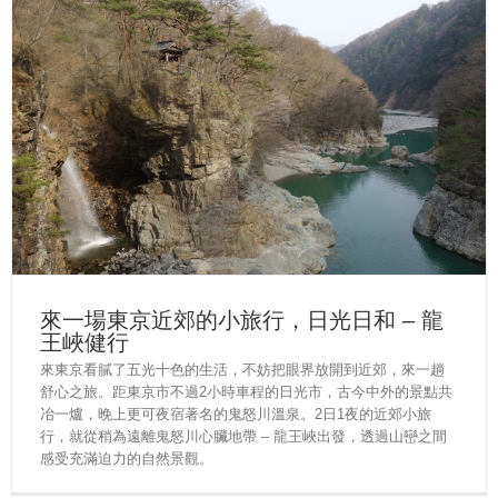
來一場東京近郊的小旅行，日光日和 – 龍
王峽健行
來東京看膩了五光十色的生活，不妨把眼界放開到近郊，來一趟
舒心之旅。距東京市不過2小時車程的日光市，古今中外的景點共
冶一爐，晚上更可夜宿著名的鬼怒川溫泉。2日1夜的近郊小旅
行，就從稍為遠離鬼怒川心臟地帶 – 龍王峽出發，透過山巒之間
感受充滿迫力的自然景觀。