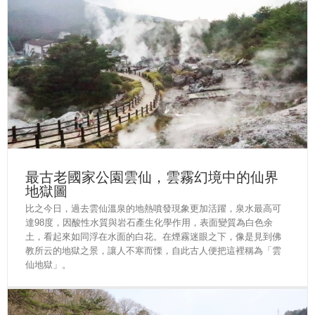
最古老國家公園雲仙，雲霧幻境中的仙界
地獄圖
比之今日，過去雲仙溫泉的地熱噴發現象更加活躍，泉水最高可
達98度，因酸性水質與岩石產生化學作用，表面變質為白色余
土，看起來如同浮在水面的白花。在煙霧迷眼之下，像是見到佛
教所云的地獄之景，讓人不寒而慄，自此古人便把這裡稱為「雲
仙地獄」。