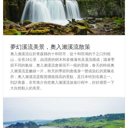
夢幻溪流美景，奧入瀨溪流散策
奧入瀨溪流位於青森縣的十和田市，從十和田湖的子之口到燒
山，全長14公里，由茂密的樹木和多條瀑布及溪流構成；隨著季
節不同的氣候，奧入瀨溪流會展現不一樣的景緻，春天的時候奧
入瀨溪流是嫩綠一片，秋天的季節則會搖身一變成染紅的賞楓名
所；奧入瀨溪流是觀賞價值很高的景點，是日本特別名勝之一。
到訪青森，非常推介你把奧入瀨溪流放進行程中，好好感受一下
大自然動人的美景。