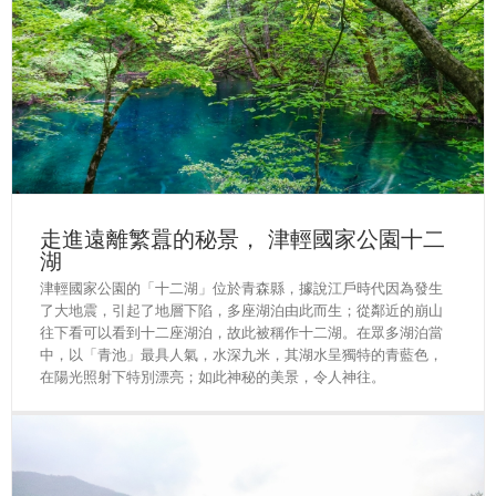
走進遠離繁囂的秘景， 津輕國家公園十二
湖
津輕國家公園的「十二湖」位於青森縣，據說江戶時代因為發生
了大地震，引起了地層下陷，多座湖泊由此而生；從鄰近的崩山
往下看可以看到十二座湖泊，故此被稱作十二湖。在眾多湖泊當
中，以「青池」最具人氣，水深九米，其湖水呈獨特的青藍色，
在陽光照射下特別漂亮；如此神秘的美景，令人神往。