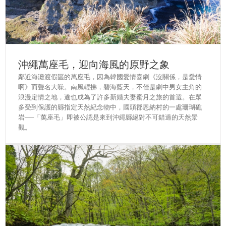
沖繩萬座毛，迎向海風的原野之象
鄰近海灘渡假區的萬座毛，因為韓國愛情喜劇《沒關係，是愛情
啊》而聲名大噪。南風輕拂，碧海藍天，不僅是劇中男女主角的
浪漫定情之地，遂也成為了許多新婚夫妻蜜月之旅的首選。在眾
多受到保護的縣指定天然紀念物中，國頭郡恩納村的一處珊瑚礁
岩──「萬座毛」即被公認是來到沖繩縣絕對不可錯過的天然景
觀。