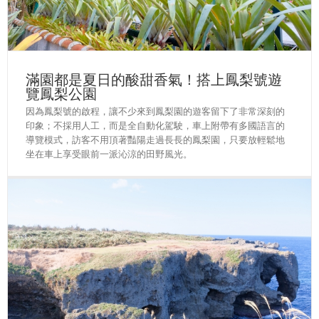
滿園都是夏日的酸甜香氣！搭上鳳梨號遊
覽鳳梨公園
因為鳳梨號的啟程，讓不少來到鳳梨園的遊客留下了非常深刻的
印象；不採用人工，而是全自動化駕駛，車上附帶有多國語言的
導覽模式，訪客不用頂著豔陽走過長長的鳳梨園，只要放輕鬆地
坐在車上享受眼前一派沁涼的田野風光。