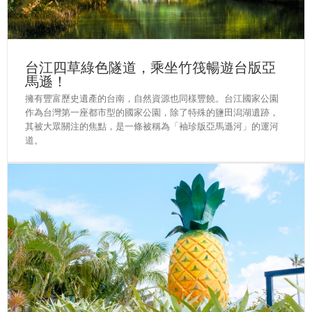
台江四草綠色隧道，乘坐竹筏暢遊台版亞
馬遜！
擁有豐富歷史遺產的台南，自然資源也同樣豐饒。台江國家公園
作為台灣第一座都市型的國家公園，除了特殊的鹽田潟湖遺跡，
其被大眾關注的焦點，是一條被稱為「袖珍版亞馬遜河」的運河
道。