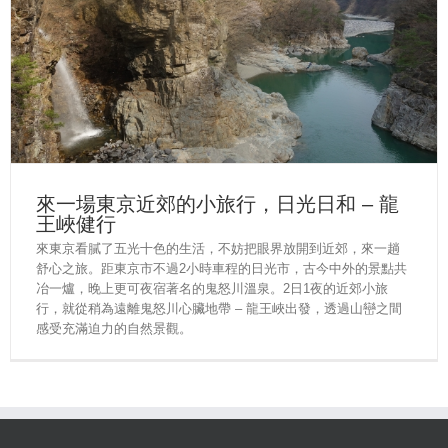
來一場東京近郊的小旅行，日光日和 – 龍
王峽健行
來東京看膩了五光十色的生活，不妨把眼界放開到近郊，來一趟
舒心之旅。距東京市不過2小時車程的日光市，古今中外的景點共
冶一爐，晚上更可夜宿著名的鬼怒川溫泉。2日1夜的近郊小旅
行，就從稍為遠離鬼怒川心臟地帶 – 龍王峽出發，透過山巒之間
感受充滿迫力的自然景觀。