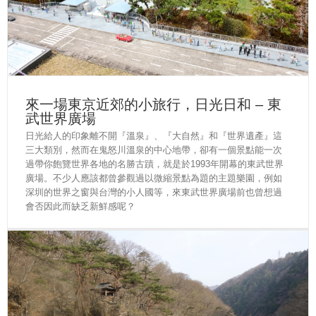
來一場東京近郊的小旅行，日光日和 – 東
武世界廣場
日光給人的印象離不開『溫泉』、『大自然』和『世界遺產』這
三大類別，然而在鬼怒川溫泉的中心地帶，卻有一個景點能一次
過帶你飽覽世界各地的名勝古蹟，就是於1993年開幕的東武世界
廣場。不少人應該都曾參觀過以微縮景點為題的主題樂園，例如
深圳的世界之窗與台灣的小人國等，來東武世界廣場前也曾想過
會否因此而缺乏新鮮感呢？